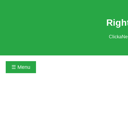
Righ
ClickaNe
☰ Menu